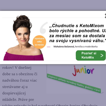
Obezin Junior
Obezin Junior ako
správne tušíte je
určený pre deti
od 15
do 18
rokov
. Nie je
vhodný pre deti do 15
rokov! V dnešnej
dobe sa s obezitou či
nadváhou čoraz viac
stretávame aj u
dospievajúcej
mládeže. Práve pre
takéto prípady je bol navrhnutý Obezin Junior. Obsahuje