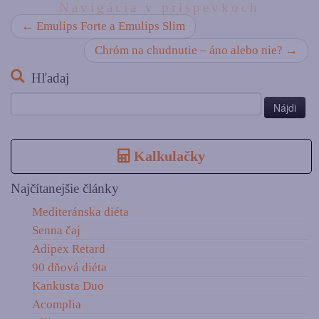
Navigácia v príspevkoch
←
Emulips Forte a Emulips Slim
Chróm na chudnutie – áno alebo nie?
→
Hľadaj
Hľadať:
Kalkulačky
Najčítanejšie články
Mediteránska diéta
Senna čaj
Adipex Retard
90 dňová diéta
Kankusta Duo
Acomplia