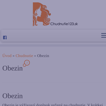
Úvod
»
Chudnutie
»
Obezin
2
Obezin
Obezin
Obezin je výživový doplnok určený na chudnutie. V krátkej