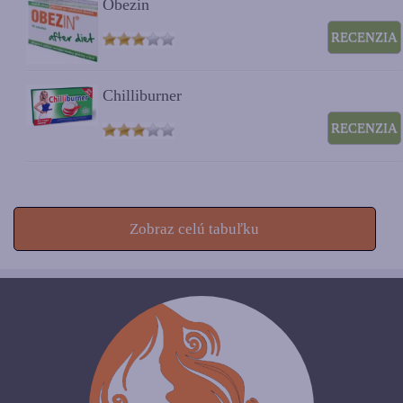
Obezin
RECENZIA
Chilliburner
RECENZIA
Zobraz celú tabuľku