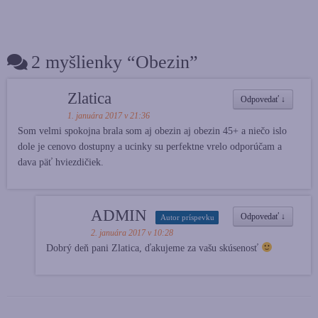
2 myšlienky “
Obezin
”
Zlatica
Odpovedať
↓
1. januára 2017 v 21:36
Som velmi spokojna brala som aj obezin aj obezin 45+ a niečo islo
dole je cenovo dostupny a ucinky su perfektne vrelo odporúčam a
dava päť hviezdičiek.
ADMIN
Odpovedať
↓
Autor príspevku
2. januára 2017 v 10:28
Dobrý deň pani Zlatica, ďakujeme za vašu skúsenosť