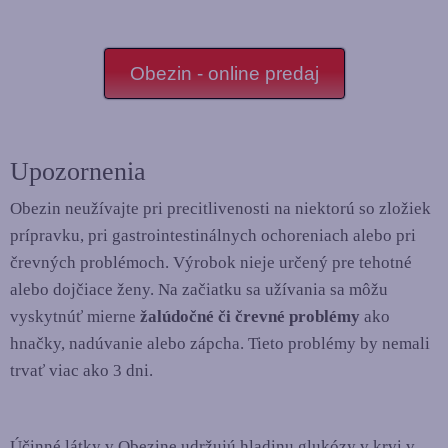
Obezin - online predaj
Upozornenia
Obezin neužívajte pri precitlivenosti na niektorú so zložiek
prípravku, pri gastrointestinálnych ochoreniach alebo pri
črevných problémoch. Výrobok nieje určený pre tehotné
alebo dojčiace ženy. Na začiatku sa užívania sa môžu
vyskytnúť mierne
žalúdočné či črevné problémy
ako
hnačky, nadúvanie alebo zápcha. Tieto problémy by nemali
trvať viac ako 3 dni.
Účinné látky v Obezine udržujú hladinu glukózy v krvi v