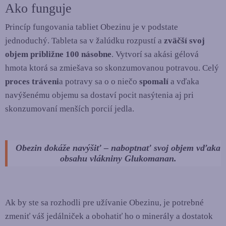
Ako funguje
Princíp fungovania tabliet Obezinu je v podstate
jednoduchý. Tableta sa v žalúdku rozpustí a
zväčší svoj
objem približne 100 násobne
. Vytvorí sa akási gélová
hmota ktorá sa zmiešava so skonzumovanou potravou. Celý
proces tráveni
a potravy sa o o niečo
spomalí
a vďaka
navýšenému objemu sa dostaví pocit nasýtenia aj pri
skonzumovaní menších porcií jedla.
Obezin dokáže navýšiť – naboptnať svoj objem vďaka
obsahu vlákniny Glukomanan.
Ak by ste sa rozhodli pre užívanie Obezinu, je potrebné
zmeniť váš jedálniček a obohatiť ho o minerály a dostatok