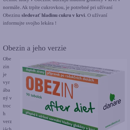
normále. Ak trpíte cukrovkou, je potrebné pri užívaní
Obezinu
sledovať hladinu cukru v krvi
. O užívaní
informujte svojho lekára !
Obezin a jeho verzie
Obe
zin
je
vyr
ába
ný v
troc
h
verz
iách